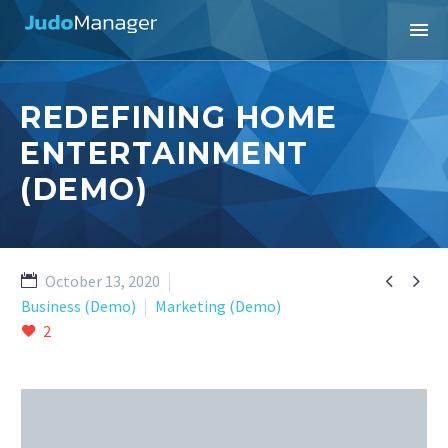
REDEFINING HOME
ENTERTAINMENT
(DEMO)


October 13, 2020
Business (Demo)
Marketing (Demo)
2