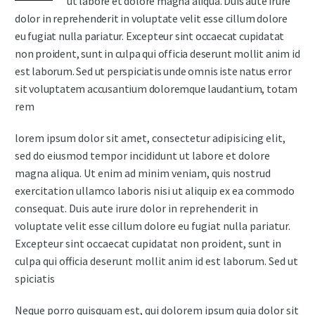
ut labore et dolore magna aliqua. Duis aute irure
dolor in reprehenderit in voluptate velit esse cillum dolore
eu fugiat nulla pariatur. Excepteur sint occaecat cupidatat
non proident, sunt in culpa qui officia deserunt mollit anim id
est laborum. Sed ut perspiciatis unde omnis iste natus error
sit voluptatem accusantium doloremque laudantium, totam
rem
lorem ipsum dolor sit amet, consectetur adipisicing elit,
sed do eiusmod tempor incididunt ut labore et dolore
magna aliqua. Ut enim ad minim veniam, quis nostrud
exercitation ullamco laboris nisi ut aliquip ex ea commodo
consequat. Duis aute irure dolor in reprehenderit in
voluptate velit esse cillum dolore eu fugiat nulla pariatur.
Excepteur sint occaecat cupidatat non proident, sunt in
culpa qui officia deserunt mollit anim id est laborum. Sed ut
spiciatis
Neque porro quisquam est, qui dolorem ipsum quia dolor sit