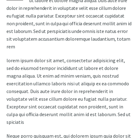
ut labore et dolore magna aliqua. Duis aute irure
dolor in reprehenderit in voluptate velit esse cillum dolore
eu fugiat nulla pariatur. Excepteur sint occaecat cupidatat
non proident, sunt in culpa qui officia deserunt mollit anim id
est laborum. Sed ut perspiciatis unde omnis iste natus error
sit voluptatem accusantium doloremque laudantium, totam
rem
lorem ipsum dolor sit amet, consectetur adipisicing elit,
sed do eiusmod tempor incididunt ut labore et dolore
magna aliqua. Ut enim ad minim veniam, quis nostrud
exercitation ullamco laboris nisi ut aliquip ex ea commodo
consequat. Duis aute irure dolor in reprehenderit in
voluptate velit esse cillum dolore eu fugiat nulla pariatur.
Excepteur sint occaecat cupidatat non proident, sunt in
culpa qui officia deserunt mollit anim id est laborum. Sed ut
spiciatis
Neque porro quisquam est, qui dolorem ipsum quia dolor sit